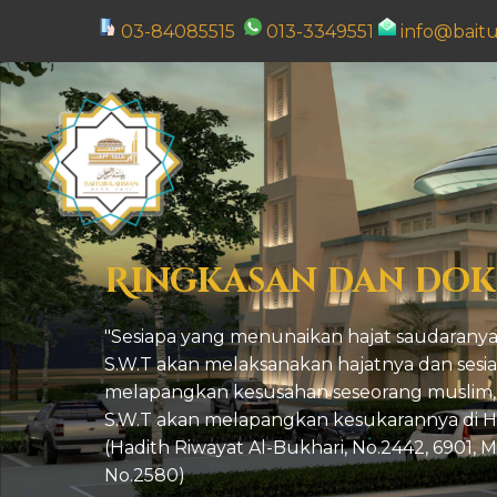
03-84085515
013-3349551
info@bait