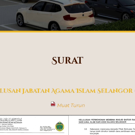
Surat
lusan Jabatan Agama Islam Selangor (
Muat Turun