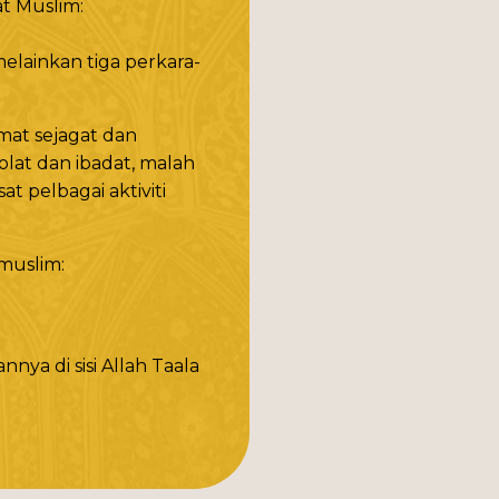
at Muslim:
elainkan tiga perkara-
at sejagat dan
lat dan ibadat, malah
t pelbagai aktiviti
 muslim:
nya di sisi Allah Taala