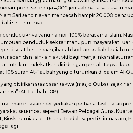
SP Setia Berhad yg bernaung di bawah syarikat Permoda
leh menampung sehingga 4,000 jemaah pada satu-satu 
lam Sari sendiri akan mencecah hampir 20,000 pendu
duduki sepenuhnya.
ta penduduknya yang hampir 100% beragama Islam, Masji
tumpuan penduduk sekitar mahupun masyarakat luar, da
 seperti solat berjemaah, ibadah korban, kuliah-kuliah 
riadah dan lain-lain aktiviti bagi menjalinkan silaturr
ta untuk mendekatkan diri dengan penuh taqwa kepada
at 108 surah At-Taubah yang diturunkan di dalam Al-Qu
ang didirikan atas dasar takwa (masjid Quba), sejak har
lamnya” (At-Taubah: 108)
iturrahman ini akan menyediakan pelbagai fasiliti atau
rakat setempat seperti Dewan Pelbagai Guna, Kuarters 
, Kiosk Perniagaan, Ruang Riadah seperti Gimnasium, Bil
ai lagi.