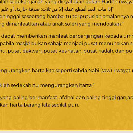
lah sedekah jariah yang dinyatakan dalam Hadith riway
“إذا مات العبد أنقطع عمله إلا من ثلاث: صدقة جارية، أو علم ينتفع به، أو ولدصالح يدعو له”
eninggal seseorang hamba itu terputuslah amalannya m
yang dimanfaatkan atau anak soleh yang mendoakan.”
 dapat memberikan manfaat berpanjangan kepada umm
abila masjid bukan sahaja menjadi pusat menunaikan so
u, pusat dakwah, pusat kesihatan, pusat riadah, dan pusa
gurangkan harta kita seperti sabda Nabi (saw) riwayat
klah sedekah itu mengurangkan harta.”
ng paling bermanfaat, afdhal dan paling tinggi ganjaran
an harta barang kita sedikit pun.