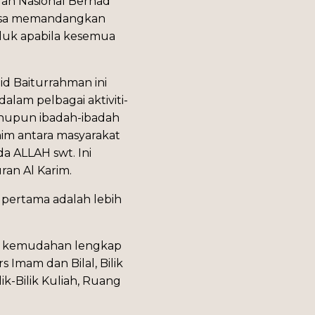
lan Nasional Berhad
masa memandangkan
duk apabila kesemua
d Baiturrahman ini
lam pelbagai aktiviti-
mahupun ibadah-ibadah
ahim antara masyarakat
 ALLAH swt. Ini
ran Al Karim.
i pertama adalah lebih
pun kemudahan lengkap
Imam dan Bilal, Bilik
ik-Bilik Kuliah, Ruang