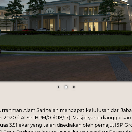
urrahman Alam Sari telah mendapat kelulusan dari Jab
i 2020 (JAI.Sel.BPM/01/018/17). Masjid yang dianggarkan 
luas 3.51 ekar yang telah disediakan oleh pemaju, I&P Gr