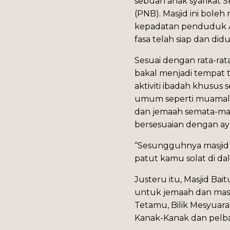
sebuah anak syarikat 
(PNB). Masjid ini bo
kepadatan penduduk A
fasa telah siap dan di
Sesuai dengan rata-ra
bakal menjadi tempat 
aktiviti ibadah khusus
umum seperti muamalat, 
dan jemaah semata-ma
bersesuaian dengan ay
“Sesungguhnya masjid y
patut kamu solat di da
Justeru itu, Masjid Ba
untuk jemaah dan masya
Tetamu, Bilik Mesyuarat
Kanak-Kanak dan pelbag