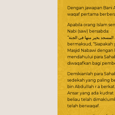
Dengan jawapan Bani A
waqaf pertama berberap
Apabila orang Islam s
Nabi (saw) bersabda:
bermaksud, “Siapakah
Masjid Nabawi dengan b
mendahului para Sahab
diwaqafkan bagi pember
Demikianlah para Saha
sedekah yang paling ber
bin Abdullah r.a berka
Ansar yang ada kudrat
beliau telah dimaklumk
telah berwaqaf.