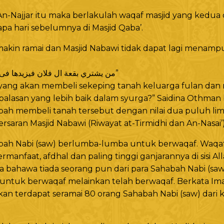
n-Najjar itu maka berlakulah waqaf masjid yang kedua 
a hari sebelumnya di Masjid Qaba’.
emakin ramai dan Masjid Nabawi tidak dapat lagi menamp
“من يشتري بقعة ال فلان فيزيدها فى المسجد بخير منها فى الجنة”
 yang akan membeli sekeping tanah keluarga fulan d
alasan yang lebih baik dalam syurga?” Saidina Othman b
ah membeli tanah tersebut dengan nilai dua puluh lim
saran Masjid Nabawi (Riwayat at-Tirmidhi dan An-Nasai’)
bah Nabi (saw) berlumba-lumba untuk berwaqaf. Waqa
manfaat, afdhal dan paling tinggi ganjarannya di sisi All
ta bahawa tiada seorang pun dari para Sahabah Nabi (sa
 untuk berwaqaf melainkan telah berwaqaf. Berkata Im
an terdapat seramai 80 orang Sahabah Nabi (saw) dari 