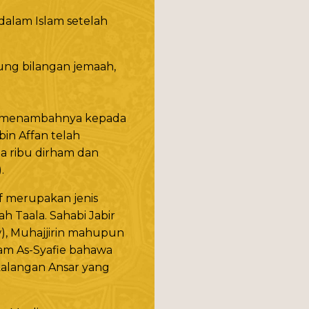
dalam Islam setelah
ung bilangan jemaah,
an menambahnya kepada
in Affan telah
a ribu dirham dan
.
f merupakan jenis
ah Taala. Sahabi Jabir
w), Muhajjirin mahupun
am As-Syafie bahawa
kalangan Ansar yang