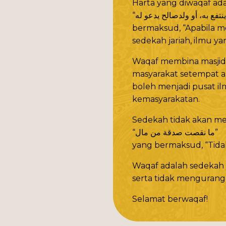
Harta yang diwaqaf ada
bermaksud, “Apabila m
sedekah jariah, ilmu 
Waqaf membina masjid
masyarakat setempat ap
boleh menjadi pusat ilm
kemasyarakatan.
Sedekah tidak akan men
“ما نقصت صدقة من مال”
yang bermaksud, “Tida
Waqaf adalah sedekah ya
serta tidak mengurangk
Selamat berwaqaf!