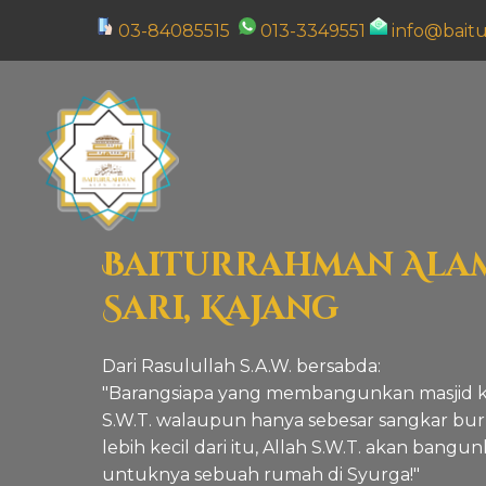
03-84085515
013-3349551
info@bait