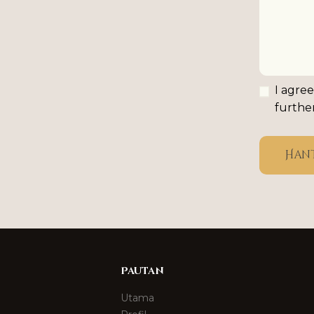
I agree
further
Han
Pautan
Utama