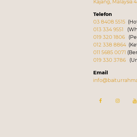
Kajang, Malaysia 
Telefon
03 8408 5515
(Hot
013 334 9551
(Wha
019 320 1806
(Pen
012 338 8864
(Ket
011 5685 0071
(Ben
019 330 3786
(Un
Email
info@baiturrahm