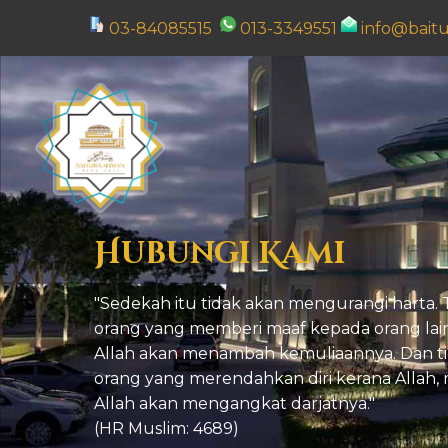
03-84085515
013-3349551
info@bait