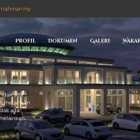
Profil
urrahman.my
Dokumen
Galeri
Profil
Dokumen
Galeri
Waka
Wakaf
Hubungi Kami