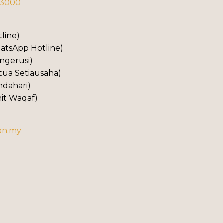
43000
line)
tsApp Hotline)
gerusi)
ua Setiausaha)
dahari)
it Waqaf)
an.my