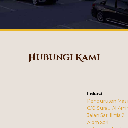
Hubungi Kami
Lokasi
Pengurusan Masj
C/O Surau Al Amin
Jalan Sari Ilmia 2
Alam Sari